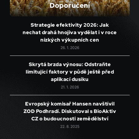
Doporučení
Strategie efektivity 2026: Jak
nechat drahá hnojiva vydělat i v roce
nízkých výkupních cen
26. 1. 2026
Skrytá brzda výnosu: Odstraňte
limitující faktory v půdě ještě před
aplikací dusíku
21. 1. 2026
Evropský komisař Hansen navštívil
ZOD Podhradí. Diskutoval s BioAktiv
CZ o budoucnosti zemědělství
22. 8. 2025