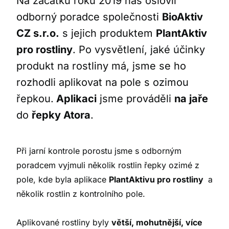
Na začátku roku 2019 nás oslovil
odborný poradce společnosti
BioAktiv
CZ s.r.o.
s jejich produktem
PlantAktiv
pro rostliny
. Po vysvětlení, jaké účinky
produkt na rostliny má, jsme se ho
rozhodli aplikovat na pole s ozimou
řepkou.
Aplikaci
jsme prováděli
na jaře
do
řepky Atora
.
Při jarní kontrole porostu jsme s odborným
poradcem vyjmuli několik rostlin řepky ozimé z
pole, kde byla aplikace
PlantAktivu pro rostliny
a
několik rostlin z kontrolního pole.
Aplikované rostliny byly
větší, mohutnější, více