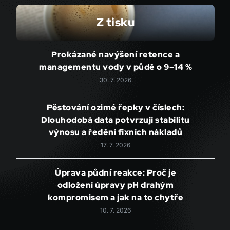
Z tisku
Prokázané navýšení retence a
managementu vody v půdě o 9–14 %
30. 7. 2026
Pěstování ozimé řepky v číslech:
Dlouhodobá data potvrzují stabilitu
výnosu a ředění fixních nákladů
17. 7. 2026
Úprava půdní reakce: Proč je
odložení úpravy pH drahým
kompromisem a jak na to chytře
10. 7. 2026