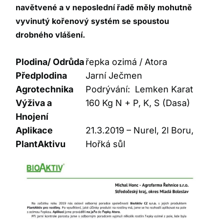
navětvené a v neposlední řadě měly mohutně
vyvinutý kořenový systém se spoustou
drobného vlášení.
Plodina/ Odrůda
řepka ozimá / Atora
Předplodina
Jarní Ječmen
Agrotechnika
Podrývání: Lemken Karat
Výživa a
160 Kg N + P, K, S (Dasa)
Hnojení
Aplikace
21.3.2019 – Nurel, 2l Boru,
PlantAktivu
Hořká sůl