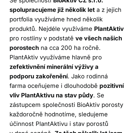
Se společností
BioAktiv CZ s.r.o.
spolupracujeme již několik let
a z jejich
portfolia využíváme hned několik
produktů. Nejdéle využíváme
PlantAktiv
pro rostliny v podstatě
ve všech našich
porostech
na cca 200 ha ročně.
PlantAktiv využíváme hlavně pro
zefektivnění minerální výživy a
podporu zakořenění
. Jako rodinná
farma oceňujeme i dlouhodobě
pozitivní
vliv PlantAktivu na stav půdy
. Se
zástupcem společnosti BioAktiv porosty
každoročně hodnotíme, sledujeme
účinnost PlantAktivu i stav porostů