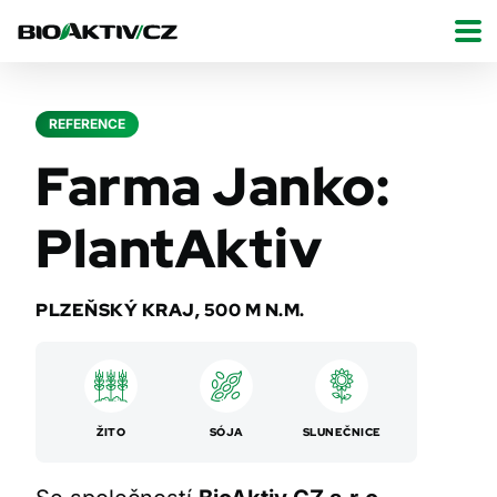
REFERENCE
Farma Janko:
PlantAktiv
PLZEŇSKÝ KRAJ, 500 M N.M.
ŽITO
SÓJA
SLUNEČNICE