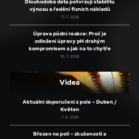
Dlouhodobá data potvrzují stabilitu
výnosu a ředění fixních nákladů
17. 7. 2026
Úprava půdní reakce: Proč je
odložení úpravy pH drahým
kompromisem a jak na to chytře
10. 7. 2026
Videa
Aktuální doporučení z pole – Duben /
Květen
7. 4. 2026
Březen na poli – zkušenosti a