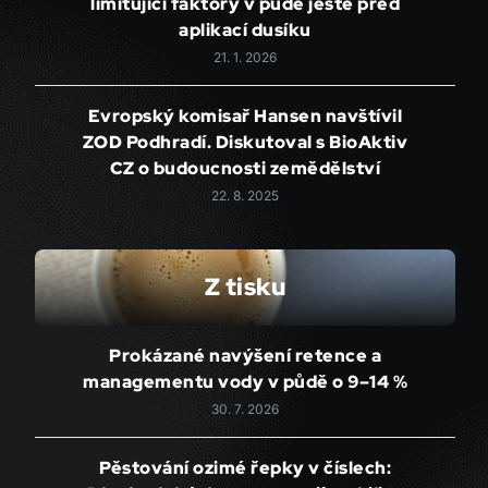
limitující faktory v půdě ještě před
aplikací dusíku
21. 1. 2026
Evropský komisař Hansen navštívil
ZOD Podhradí. Diskutoval s BioAktiv
CZ o budoucnosti zemědělství
22. 8. 2025
Z tisku
Prokázané navýšení retence a
managementu vody v půdě o 9–14 %
30. 7. 2026
Pěstování ozimé řepky v číslech: