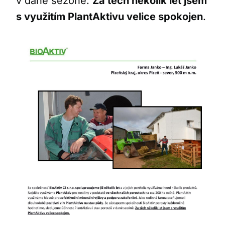
v dané sezóně.
Za těch několik let jsem
s využitím PlantAktivu velice spokojen
.