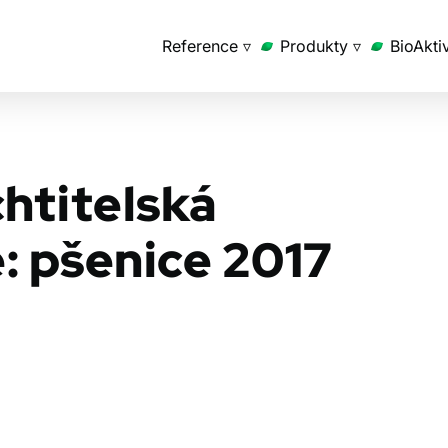
Reference ▿
Produkty ▿
BioAkti
chtitelská
: pšenice 2017