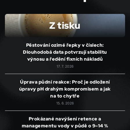
Z tisku
Pěstování ozimé řepky v číslech:
Dlouhodobá data potvrzují stabilitu
výnosu a ředění fixních nákladů
17. 7. 2026
Úprava půdní reakce: Proč je odložení
úpravy pH drahým kompromisem a jak
na to chytře
15. 6. 2026
Prokázané navýšení retence a
managementu vody v půdě o 9–14 %