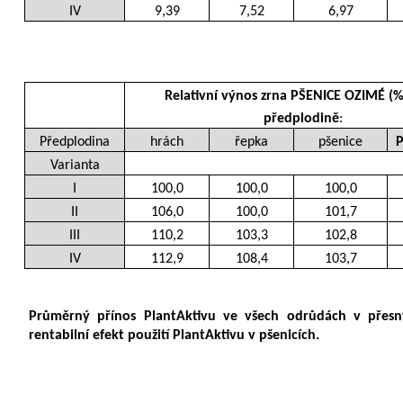
IV
9,39
7,52
6,97
Relativní výnos zrna PŠENICE OZIMÉ (%)
předplodině
:
Předplodina
hrách
řepka
pšenice
P
Varianta
I
100,0
100,0
100,0
II
106,0
100,0
101,7
III
110,2
103,3
102,8
IV
112,9
108,4
103,7
Průměrný přínos PlantAktivu ve všech odrůdách v přesný
rentabilní efekt použití PlantAktivu v pšenicích. 