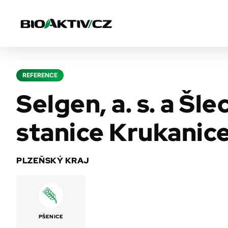
REFERENCE
Selgen, a. s. a Šle
stanice Krukanice
PLZEŇSKÝ KRAJ
PŠENICE