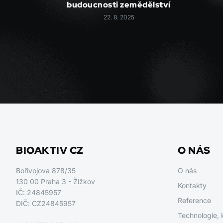
budoucnosti zemědělství
22. 8. 2025
BIOAKTIV CZ
O NÁS
Bořivojova 878/35
O nás
130 00 Praha 3 - Žižkov
Kontakty
IČ: 24845957
Reference
DIČ: CZ24845957
Technologie, 