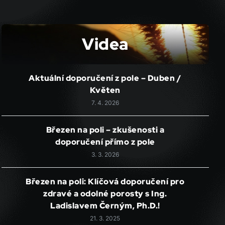
Videa
Aktuální doporučení z pole – Duben /
Květen
7. 4. 2026
Březen na poli – zkušenosti a
doporučení přímo z pole
3. 3. 2026
Březen na poli: Klíčová doporučení pro
zdravé a odolné porosty s Ing.
Ladislavem Černým, Ph.D.!
21. 3. 2025