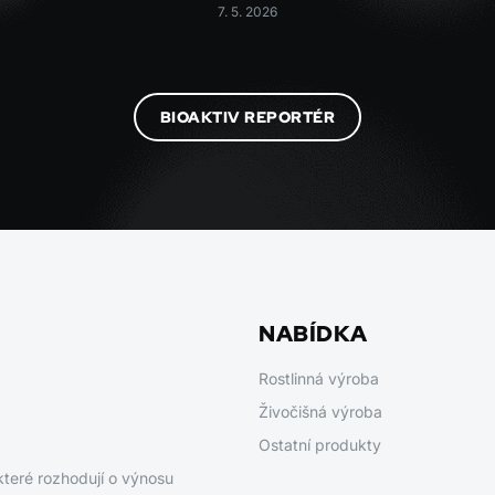
7. 5. 2026
BIOAKTIV REPORTÉR
NABÍDKA
Rostlinná výroba
Živočišná výroba
Ostatní produkty
které rozhodují o výnosu