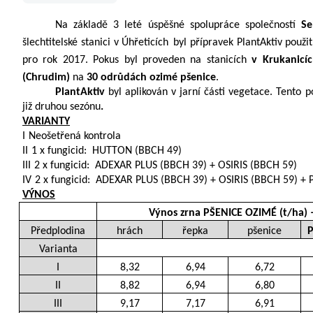
Na základě 3 leté úspěšné spolupráce společností 
Se
šlechtitelské stanici v Úhřeticích
byl přípravek PlantAktiv použi
pro rok 2017. Pokus byl proveden na stanicích 
v Krukanicíc
(Chrudim)
 na 
30 odrůdách ozimé pšenice
.  
PlantAktiv
 byl aplikován v jarní části vegetace. Tento p
již druhou sezónu
. 
VARIANTY
I
Neošetřená kontrola
II
1 x fungicid:  HUTTON (BBCH 49)
III
2 x fungicid:  ADEXAR PLUS (BBCH 39) + OSIRIS (BBCH 59)
IV
2 x fungicid:  ADEXAR PLUS (BBCH 39) + OSIRIS (BBCH 59) + 
VÝNOS
Výnos zrna PŠENICE OZIMÉ (t/ha) 
Předplodina
hrách
řepka
pšenice
P
Varianta
I
8,32
6,94
6,72
II
8,82
6,94
6,80
III
9,17
7,17
6,91