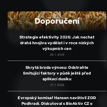
Doporučení
Strategie efektivity 2026: Jak nechat
drahá hnojiva vydělat i v roce nízkých
výkupních cen
26. 1. 2026
Skrytá brzda výnosu: Odstraňte
limitující faktory v půdě ještě před
aplikací dusíku
21. 1. 2026
Evropský komisař Hansen navštívil ZOD
Podhradí. Diskutoval s BioAktiv CZ o