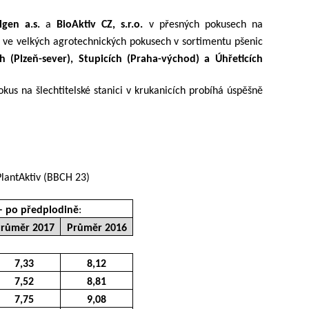
lgen a.s.
 a 
BioAktiv CZ, s.r.o.
 v přesných pokusech na 
t ve velkých agrotechnických pokusech v sortimentu pšenic 
h (Plzeň-sever), Stupicích (Praha-východ) a Úhřeticích 
okus na šlechtitelské stanici v krukanicích probíhá úspěšně 
PlantAktiv (BBCH 23)
– po předplodině
:
růměr 2017
Průměr 2016
7,33
8,12
7,52
8,81
7,75
9,08