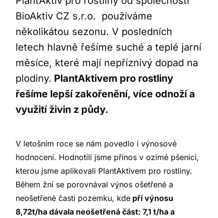
PlantAktiv pro rostliny od společnosti
BioAktiv CZ s.r.o. používáme
několikátou sezonu. V posledních
letech hlavně řešíme suché a teplé jarní
měsíce, které mají nepříznivý dopad na
plodiny.
PlantAktivem pro rostliny
řešíme lepší zakořenění, více odnoží a
využití živin z půdy.
V letošním roce se nám povedlo i výnosové
hodnocení. Hodnotili jsme přínos v ozimé pšenici,
kterou jsme aplikovali PlantAktivem pro rostliny.
Během žní se porovnával výnos ošetřené a
neošetřené časti pozemku, kde
pří výnosu
8,72t/ha dávala neošetřená část: 7,1 t/ha a