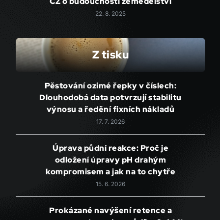
CZ o budoucnosti zemědělství
22. 8. 2025
Z tisku
Pěstování ozimé řepky v číslech:
Dlouhodobá data potvrzují stabilitu
výnosu a ředění fixních nákladů
17. 7. 2026
Úprava půdní reakce: Proč je
odložení úpravy pH drahým
kompromisem a jak na to chytře
15. 6. 2026
Prokázané navýšení retence a