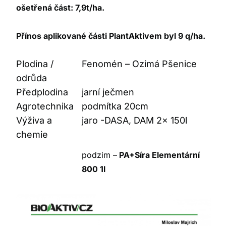
ošetřená část: 7,9t/ha.
Přínos aplikované části PlantAktivem byl 9 q/ha.
Plodina /
Fenomén – Ozimá Pšenice
odrůda
Předplodina
jarní ječmen
Agrotechnika
podmítka 20cm
Výživa a
jaro -DASA, DAM 2x 150l
chemie
podzim –
PA+Síra Elementární
800 1l