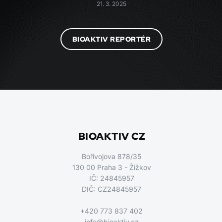
21. 3. 2025
BIOAKTIV REPORTÉR
BIOAKTIV CZ
Bořivojova 878/35
130 00 Praha 3 - Žižkov
IČ: 24845957
DIČ: CZ24845957
+420 773 837 402
info@bioaktiv.cz