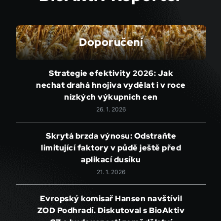
Doporučení
Strategie efektivity 2026: Jak
nechat drahá hnojiva vydělat i v roce
nízkých výkupních cen
26. 1. 2026
Skrytá brzda výnosu: Odstraňte
limitující faktory v půdě ještě před
aplikací dusíku
21. 1. 2026
Evropský komisař Hansen navštívil
ZOD Podhradí. Diskutoval s BioAktiv