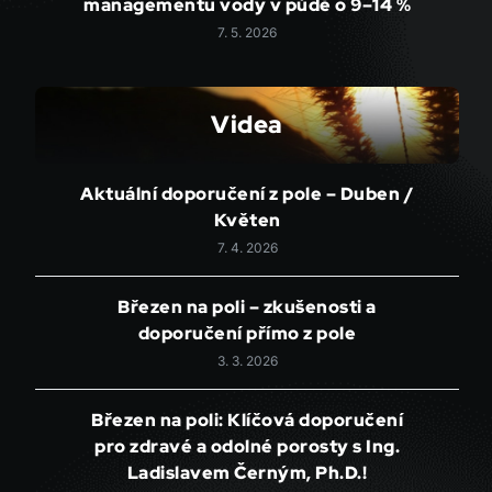
managementu vody v půdě o 9–14 %
7. 5. 2026
Videa
Aktuální doporučení z pole – Duben /
Květen
7. 4. 2026
Březen na poli – zkušenosti a
doporučení přímo z pole
3. 3. 2026
Březen na poli: Klíčová doporučení
pro zdravé a odolné porosty s Ing.
Ladislavem Černým, Ph.D.!