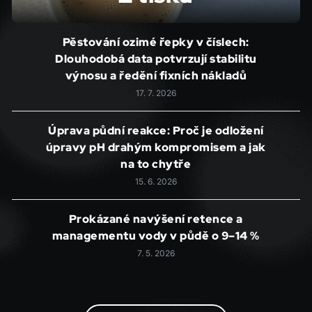
Pěstování ozimé řepky v číslech:
Dlouhodobá data potvrzují stabilitu
výnosu a ředění fixních nákladů
17. 7. 2026
Úprava půdní reakce: Proč je odložení
úpravy pH drahým kompromisem a jak
na to chytře
15. 6. 2026
Prokázané navýšení retence a
managementu vody v půdě o 9–14 %
7. 5. 2026