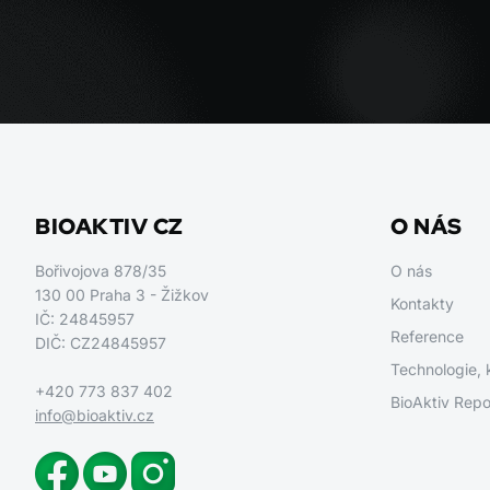
BIOAKTIV CZ
O NÁS
Bořivojova 878/35
O nás
130 00 Praha 3 - Žižkov
Kontakty
IČ: 24845957
Reference
DIČ: CZ24845957
Technologie, 
+420 773 837 402
BioAktiv Repo
info@bioaktiv.cz