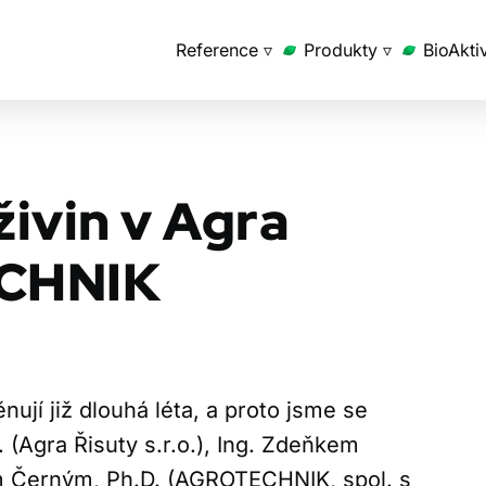
Reference ▿
Produkty ▿
BioAkti
živin v Agra
ECHNIK
ují již dlouhá léta, a proto jsme se
 (Agra Řisuty s.r.o.), Ing. Zdeňkem
vem Černým, Ph.D. (AGROTECHNIK, spol. s