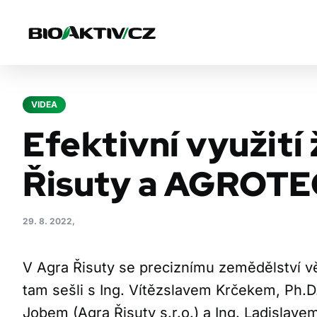
VIDEA
Efektivní využití 
Řisuty a AGROT
29. 8. 2022,
V Agra Řisuty se preciznímu zemědělství věn
tam sešli s Ing. Vítězslavem Krčekem, Ph.D.
Jobem (Agra Řisuty s.r.o.) a Ing. Ladisla