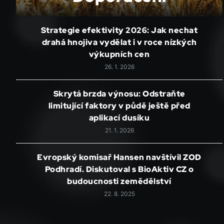
Strategie efektivity 2026: Jak nechat
drahá hnojiva vydělat i v roce nízkých
výkupních cen
26. 1. 2026
Skrytá brzda výnosu: Odstraňte
limitující faktory v půdě ještě před
aplikací dusíku
21. 1. 2026
Evropský komisař Hansen navštívil ZOD
Podhradí. Diskutoval s BioAktiv CZ o
budoucnosti zemědělství
22. 8. 2025