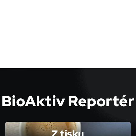
BioAktiv Reportér
Z tisku