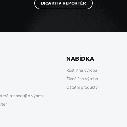
BIOAKTIV REPORTÉR
NABÍDKA
Rostlinná výroba
Živočišná výroba
Ostatní produkty
které rozhodují o výnosu
rtér